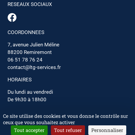
RESEAUX SOCIAUX
COORDONNEES
7, avenue Julien Méline
88200 Remiremont
06 51 78 76 24
contact@ltg-services.fr
HORAIRES
Du lundi au vendredi
De 9h30 à 18h00
Ce site utilise des cookies et vous donne le contrôle sur
Mentions
Copyright 2026 LTG Services | Tous droits réservés |
ceux que vous souhaitez activer
légales
Vos données RGPD
|
Tout accepter
Tout refuser
Personnaliser