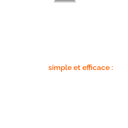
Nous fonctionnons de la façon
suivante,
simple et efficace :
Rencontre et fixation des objectifs