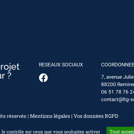
rojet
RESEAUX SOCIAUX
COORDONNE
r ?
7, avenue Juli
88200 Remir
06 51 78 76 2
contact@ltg-se
Mentions légales
Vos données RGPD
its réservés |
|
Tout accep
e le contrôle sur ceux que vous souhaitez activer