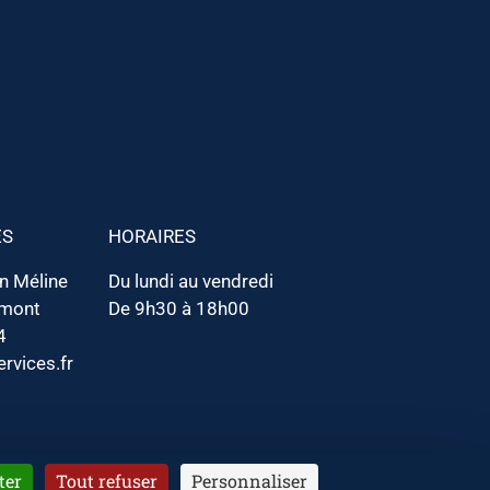
ES
HORAIRES
en Méline
Du lundi au vendredi
emont
De 9h30 à 18h00
4
rvices.fr
ter
Tout refuser
Personnaliser