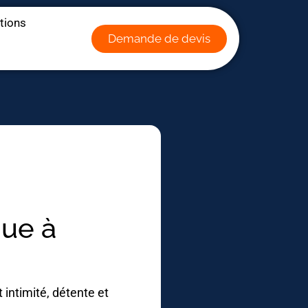
ations
Demande de devis
que à
intimité, détente et