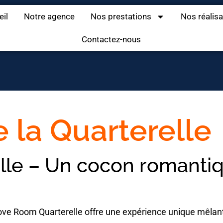
eil
Notre agence
Nos prestations
Nos réalis
Contactez-nous
 la Quarterelle
le – Un cocon romanti
ove Room Quarterelle offre une expérience unique mêlant 