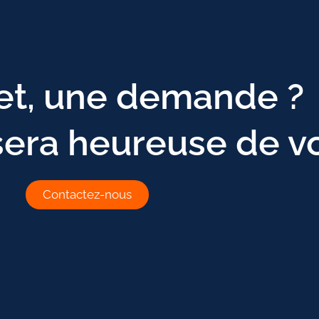
et, une demande ?
sera heureuse de v
Contactez-nous